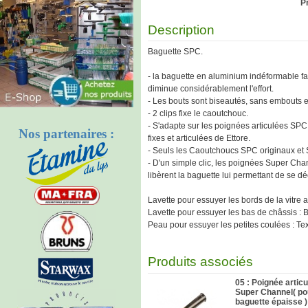
Pr
Description
Baguette SPC.
- la baguette en aluminium indéformable faci
diminue considérablement l'effort.
- Les bouts sont biseautés, sans embouts 
- 2 clips fixe le caoutchouc.
- S'adapte sur les poignées articulées SP
Nos partenaires :
fixes et articulées de Ettore.
- Seuls les Caoutchoucs SPC originaux et 
- D'un simple clic, les poignées Super Chann
libèrent la baguette lui permettant de se dé
Lavette pour essuyer les bords de la vitre 
Lavette pour essuyer les bas de châssis : 
Peau pour essuyer les petites coulées : Te
Produits associés
05 : Poignée artic
Super Channel( po
baguette épaisse 