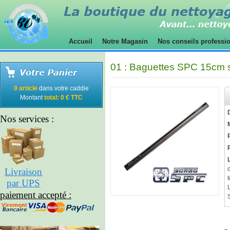
Accueil
Notre Magasin
Nos conseils professi
01 : Baguettes SPC 15cm
0 article
dans votre caddie
Montant
total: 0 € TTC
Nos services :
Livraison
t
par UPS
paiement accepté :