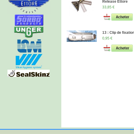
Release Ettore
33,85 €
13 : Clip de fixatio
0,95 €