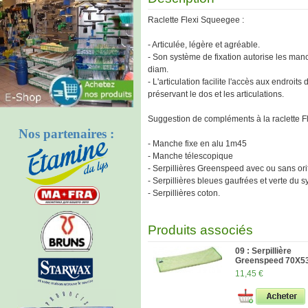
Raclette Flexi Squeegee :
- Articulée, légère et agréable.
- Son système de fixation autorise les m
diam.
- L'articulation facilite l'accès aux endroits d
préservant le dos et les articulations.
Suggestion de compléments à la raclette F
Nos partenaires :
- Manche fixe en alu 1m45
- Manche télescopique
- Serpillières Greenspeed avec ou sans orif
- Serpillières bleues gaufrées et verte du 
- Serpillières coton.
Produits associés
09 : Serpillière
Greenspeed 70X5
11,45 €