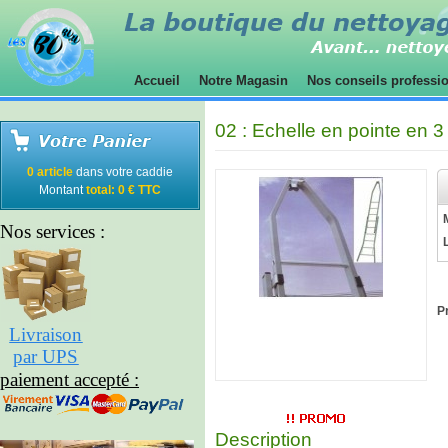
Accueil
Notre Magasin
Nos conseils professi
02 : Echelle en pointe en 3
0 article
dans votre caddie
Montant
total: 0 € TTC
Nos services :
Pr
Livraison
par UPS
paiement accepté :
Description