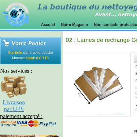
Accueil
Notre Magasin
Nos conseils professi
02 : Lames de rechange Gra
0 article
dans votre caddie
Montant
total: 0 € TTC
Nos services :
Livraison
par UPS
l
paiement accepté :
Pr