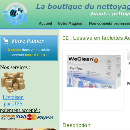
Accueil
Notre Magasin
Nos conseils professi
02 : Lessive en tablettes Ac
0 article
dans votre caddie
Montant
total: 0 € TTC
Nos services :
Pr
Livraison
par UPS
paiement accepté :
Description