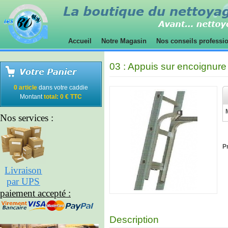
Accueil
Notre Magasin
Nos conseils professi
03 : Appuis sur encoignur
0 article
dans votre caddie
Montant
total: 0 € TTC
Nos services :
Pr
Livraison
par UPS
paiement accepté :
Description