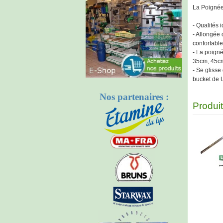
La Poignée
- Qualités 
- Allongée 
confortable
- La poign
35cm, 45cm
- Se glisse
bucket de 
Nos partenaires :
Produi