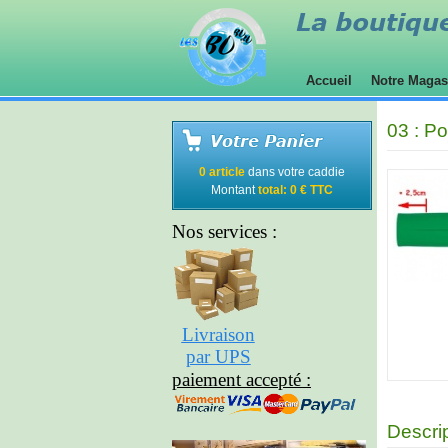
Accueil
Notre Maga
03 : P
0 article
dans votre caddie
Montant
total: 0 € TTC
Nos services :
Livraison
par UPS
paiement accepté :
Descri