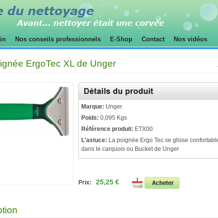
sin
Nos conseils professionnels
E-Shop
Contact
Nos vidéos
oignée ErgoTec XL de Unger
Marque:
Unger
Poids:
0,095 Kgs
Référence produit:
ETX00
L'astuce:
La poignée Ergo Tec se glisse confortab
dans le carquois ou Bucket de Unger
25,25 €
Prix:
ption