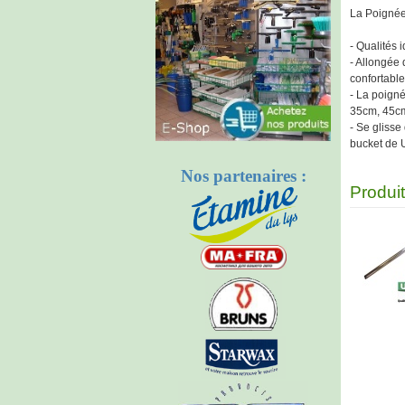
La Poignée
- Qualités 
- Allongée 
confortable
- La poign
35cm, 45cm
- Se glisse
bucket de 
Nos partenaires :
Produi