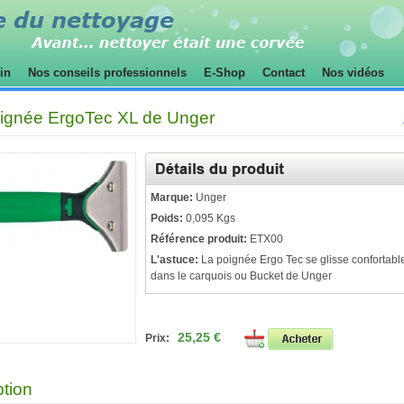
sin
Nos conseils professionnels
E-Shop
Contact
Nos vidéos
oignée ErgoTec XL de Unger
Marque:
Unger
Poids:
0,095 Kgs
Référence produit:
ETX00
L'astuce:
La poignée Ergo Tec se glisse confortab
dans le carquois ou Bucket de Unger
25,25 €
Prix:
ption