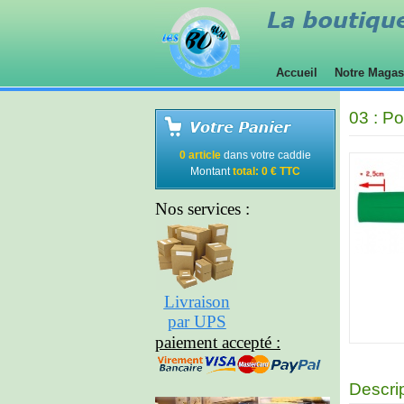
Accueil
Notre Maga
03 : P
0 article
dans votre caddie
Montant
total: 0 € TTC
Nos services :
Livraison
par UPS
paiement accepté :
Descri