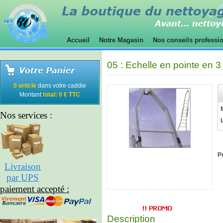
Accueil
Notre Magasin
Nos conseils professi
05 : Echelle en pointe en 3
0 article
dans votre caddie
Montant
total: 0 € TTC
Nos services :
Pr
Livraison
par UPS
paiement accepté :
Description