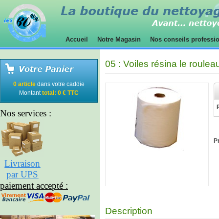
Accueil
Notre Magasin
Nos conseils professi
05 : Voiles résina le roul
0 article
dans votre caddie
Montant
total: 0 € TTC
Nos services :
Pr
Livraison
par UPS
paiement accepté :
Description