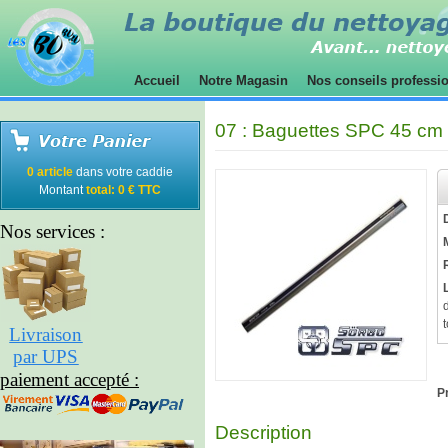
Accueil
Notre Magasin
Nos conseils professi
07 : Baguettes SPC 45 cm
0 article
dans votre caddie
Montant
total: 0 € TTC
Nos services :
t
Livraison
par UPS
paiement accepté :
Pr
Description