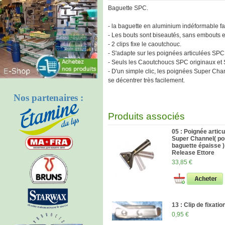
Baguette SPC.
- la baguette en aluminium indéformable faci
- Les bouts sont biseautés, sans embouts 
- 2 clips fixe le caoutchouc.
- S'adapte sur les poignées articulées SPC,
- Seuls les Caoutchoucs SPC originaux et 
- D'un simple clic, les poignées Super Chan
se décentrer très facilement.
Nos partenaires :
Produits associés
05 : Poignée artic
Super Channel( po
baguette épaisse 
Release Ettore
33,85 €
13 : Clip de fixatio
0,95 €