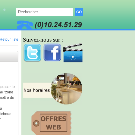
Suivez-nous sur :
Retour liste
mplacer le
une "zone
rmettre de
ça
utchouc
r