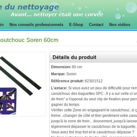
sin
Nos conseils professionnels
E-Shop
Contact
Nos vidéos
aoutchouc Soren 60cm
Dimension:
60 cm
Marque:
Soren
Référence produit:
6230/1512
L'astuce:
Si vous avez un peu de difficulté pour re
caoutchouc des baguettes SPC...Il y a sur celle-ci 
de frein" a l'opposé du seul clip de fixation pour pe
gagner du temps.
Vérifier cette Zone en engageant le caoutchouc..si 
freine...changer de côté et tirer gentiment votre cao
jusqu'à la zone de frein... doucement, jusqu'à laisse
légèrement dépasser le caoutchouc de la baguette.
Vous avez tiré trop fort et le caoutchouc dépasse ?