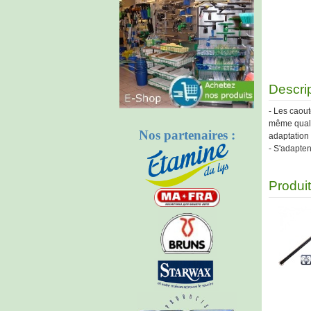
Descri
- Les caout
même quali
Nos partenaires :
adaptation 
- S'adapte
Produi