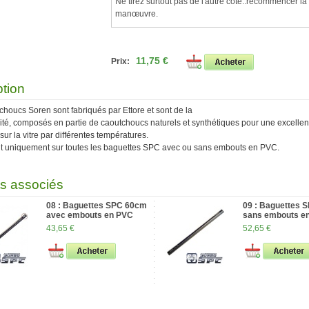
Ne tirez surtout pas de l'autre côté..recommencer la
manœuvre.
11,75 €
Prix:
ption
choucs Soren sont fabriqués par Ettore et sont de la
té, composés en partie de caoutchoucs naturels et synthétiques pour une excellen
sur la vitre par différentes températures.
nt uniquement sur toutes les baguettes SPC avec ou sans embouts en PVC.
ts associés
08 : Baguettes SPC 60cm
09 : Baguettes 
avec embouts en PVC
sans embouts e
43,65 €
52,65 €