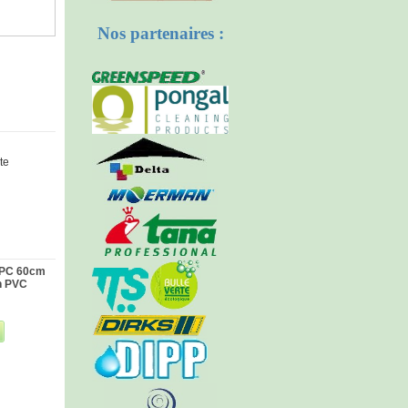
Nos partenaires :
te
SPC 60cm
n PVC