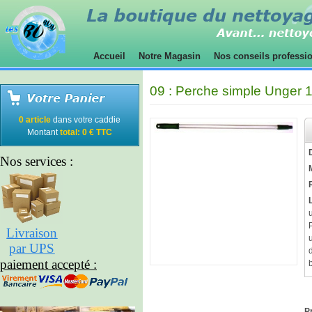
Accueil
Notre Magasin
Nos conseils professi
09 : Perche simple Unger 
0 article
dans votre caddie
Montant
total: 0 € TTC
Nos services :
Livraison
par UPS
paiement accepté :
Pr