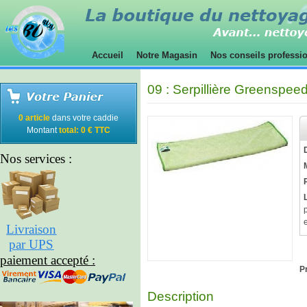
Accueil
Notre Magasin
Nos conseils professi
09 : Serpillière Greenspe
0 article
dans votre caddie
Montant
total: 0 € TTC
Nos services :
Livraison
par UPS
paiement accepté :
Pr
Description