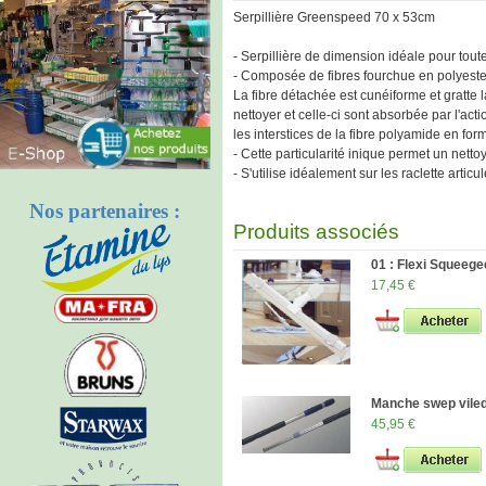
Serpillière Greenspeed 70 x 53cm
- Serpillière de dimension idéale pour toute
- Composée de fibres fourchue en polyeste
La fibre détachée est cunéiforme et gratte l
nettoyer et celle-ci sont absorbée par l'acti
les interstices de la fibre polyamide en form
- Cette particularité inique permet un nett
- S'utilise idéalement sur les raclette articu
Nos partenaires :
Produits associés
01 : Flexi Squeeg
17,45 €
Manche swep vile
45,95 €