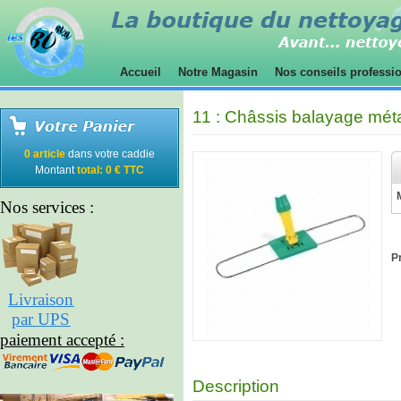
Accueil
Notre Magasin
Nos conseils professi
11 : Châssis balayage mét
0 article
dans votre caddie
Montant
total: 0 € TTC
Nos services :
Pr
Livraison
par UPS
paiement accepté :
Description