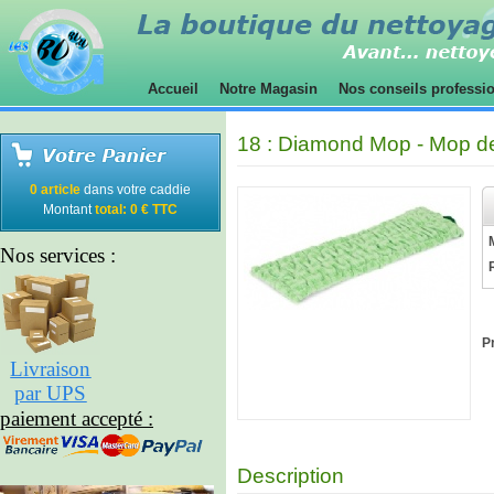
Accueil
Notre Magasin
Nos conseils professi
18 : Diamond Mop - Mop d
0 article
dans votre caddie
Montant
total: 0 € TTC
Nos services :
Pr
Livraison
par UPS
paiement accepté :
Description