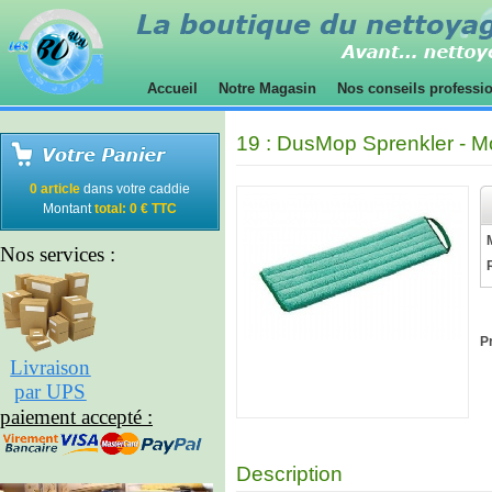
Accueil
Notre Magasin
Nos conseils professi
19 : DusMop Sprenkler - 
0 article
dans votre caddie
Montant
total: 0 € TTC
Nos services :
Pr
Livraison
par UPS
paiement accepté :
Description