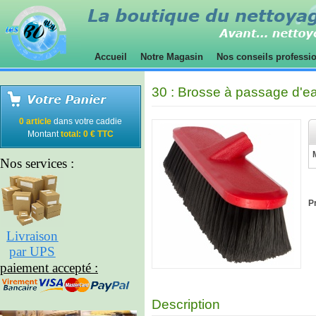
Accueil
Notre Magasin
Nos conseils professi
30 : Brosse à passage d'ea
0 article
dans votre caddie
Montant
total: 0 € TTC
Nos services :
Pr
Livraison
par UPS
paiement accepté :
Description