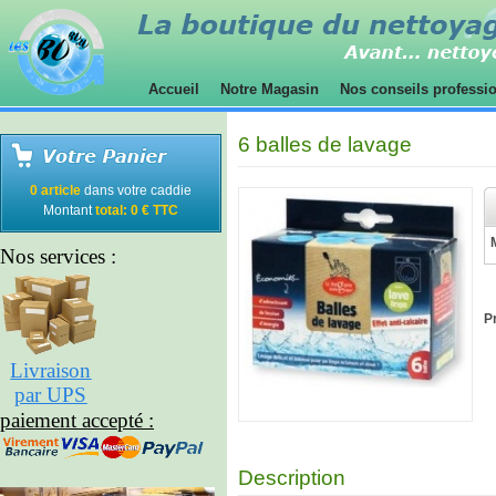
Accueil
Notre Magasin
Nos conseils professi
6 balles de lavage
0 article
dans votre caddie
Montant
total: 0 € TTC
Nos services :
Pr
Livraison
par UPS
paiement accepté :
Description