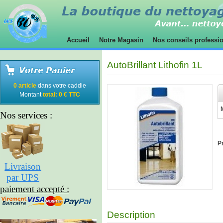
Accueil
Notre Magasin
Nos conseils professi
AutoBrillant Lithofin 1L
0 article
dans votre caddie
Montant
total: 0 € TTC
Nos services :
Pr
Livraison
par UPS
paiement accepté :
Description