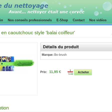
sin
Nos conseils professionnels
E-Shop
Contact
Nos vidéos
en caoutchouc style 'balai coiffeur'
Marque:
Bo-brush
11,95 €
Prix:
ption