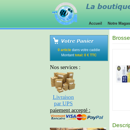
Accueil
Notre Maga
Brosse 
0 article
dans votre caddie
Montant
total: 0 € TTC
Nos services :
Livraison
par UPS
paiement accepté :
Descri