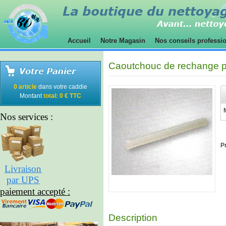
Accueil
Notre Magasin
Nos conseils professi
Caoutchouc de rechange p
0 article
dans votre caddie
Montant
total: 0 € TTC
Nos services :
Pr
Livraison
par UPS
paiement accepté :
Description