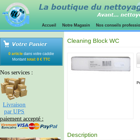
Accueil
Notre Magasin
Nos conseils professi
Cleaning Block WC
0 article
dans votre caddie
Montant
total: 0 € TTC
Nos services :
Pr
Livraison
par UPS
paiement accepté :
Description