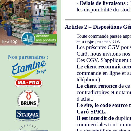
- Délais de livraisons :
les disponibilité du sto
Articles 2 – Dispositions Gé
Toute commande passée aupr
sera régie par ces CGV.
Les présentes CGV pouv
Carô, nous invitons nos c
Nos partenaires :
Ces CGV. S'appliquent au
Le client reconnaît acc
commande en ligne et 
téléphone).
Le client renonce
de ce
contradictoires et notam
d'achat.
Le site, le code source 
Carô SPRL.
Il est interdit de
dupliqu
commerciales tout ou une
Le descriptif de ce site n