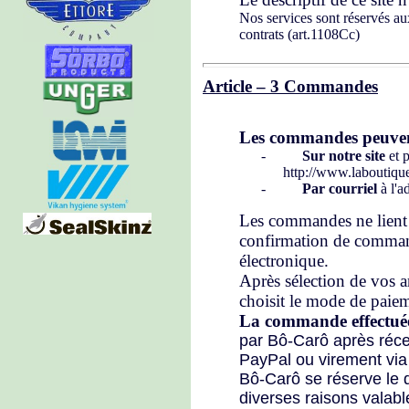
Nos services sont réservés au
contrats (art.1108Cc)
Article – 3 Commandes
Les commandes peuvent 
-
Sur notre site
et 
http://www.laboutique
-
Par courriel
à l'
Les commandes ne lient
confirmation de comman
électronique.
Après sélection de vos art
choisit le mode de paie
La commande effectué
par Bô-Carô après réce
PayPal ou virement via
Bô-Carô se réserve le 
diverses raisons valabl