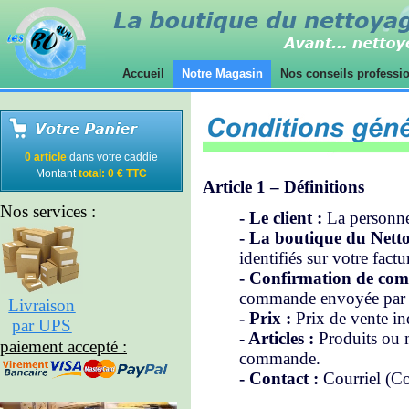
Accueil
Notre Magasin
Nos conseils professi
0 article
dans votre caddie
Montant
total: 0 € TTC
Article 1 – Définitions
Nos services :
-
Le client :
La personne 
- La boutique du Nett
identifiés sur votre factu
- Confirmation de co
commande envoyée par 
Livraison
- Prix :
Prix de vente i
par UPS
- Articles :
Produits ou m
paiement accepté :
commande.
- Contact :
Courriel (Cou