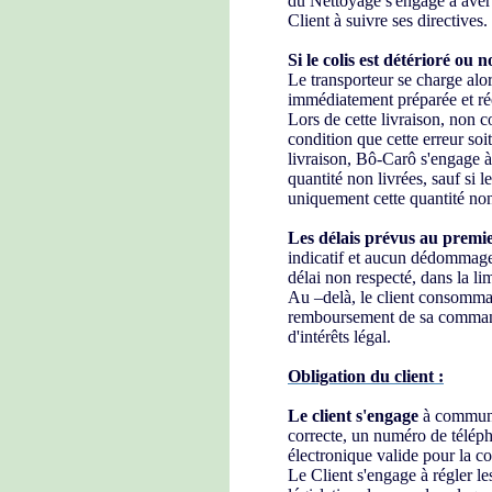
du Nettoyage s'engage à avertir
Client à suivre ses directives.
Si le colis est détérioré ou 
Le transporteur se charge alo
immédiatement préparée et ré
Lors de cette livraison, non 
condition que cette erreur soi
livraison, Bô-Carô s'engage à 
quantité non livrées, sauf si l
uniquement cette quantité non
Les délais prévus au premie
indicatif et aucun dédommag
délai non respecté, dans la li
Au –delà, le client consommat
remboursement de sa commande 
d'intérêts légal.
Obligation du client :
Le client s'engage
à communi
correcte, un numéro de téléph
électronique valide pour la 
Le Client s'engage à régler les