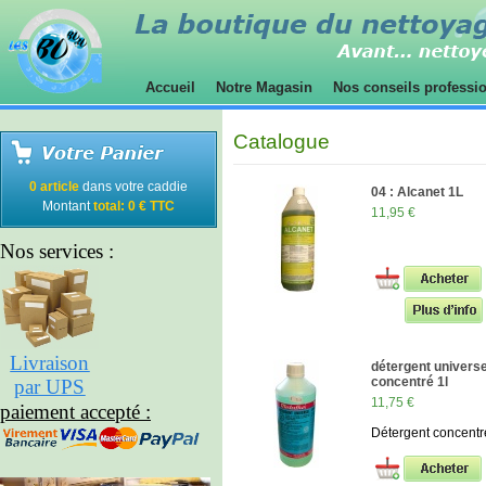
Accueil
Notre Magasin
Nos conseils professi
Catalogue
0 article
dans votre caddie
04 : Alcanet 1L
Montant
total: 0 € TTC
11,95 €
Nos services :
Livraison
détergent universe
concentré 1l
par UPS
11,75 €
paiement accepté :
Détergent concentr