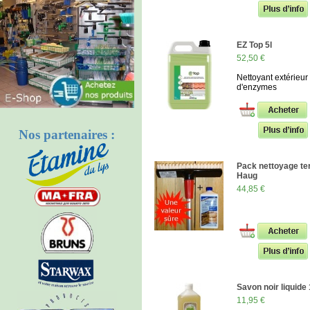
EZ Top 5l
52,50 €
Nettoyant extérieur
d'enzymes
Nos partenaires :
Pack nettoyage te
Haug
44,85 €
Savon noir liquide
11,95 €