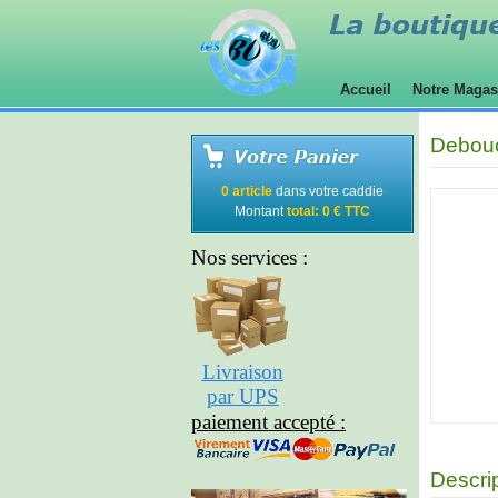
Accueil
Notre Maga
Debouc
0 article
dans votre caddie
Montant
total: 0 € TTC
Nos services :
Livraison
par UPS
paiement accepté :
Descri