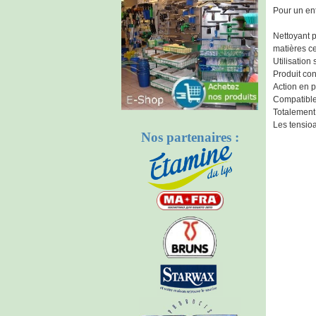
Pour un ent
Nettoyant p
matières c
Utilisatio
Produit con
Action en p
Compatible 
Totalement 
Les tensio
Nos partenaires :