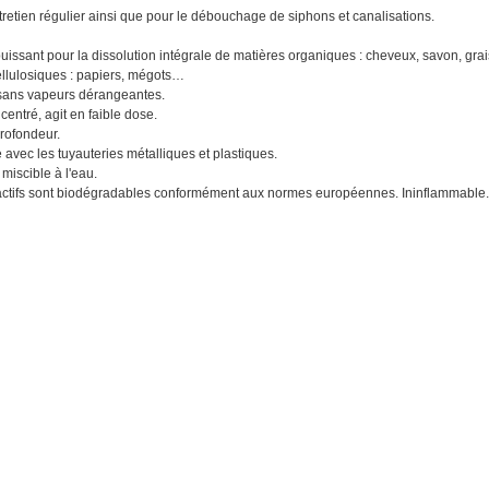
retien régulier ainsi que pour le débouchage de siphons et canalisations.
uissant pour la dissolution intégrale de matières organiques : cheveux, savon, grai
ellulosiques : papiers, mégots…
n sans vapeurs dérangeantes.
centré, agit en faible dose.
rofondeur.
avec les tuyauteries métalliques et plastiques.
miscible à l'eau.
actifs sont biodégradables conformément aux normes européennes. Ininflammable.