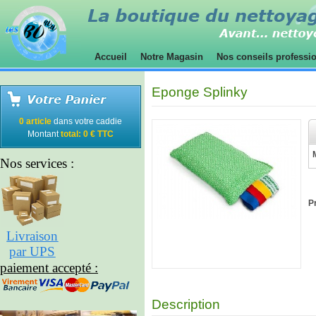
Accueil
Notre Magasin
Nos conseils professi
Eponge Splinky
0 article
dans votre caddie
Montant
total: 0 € TTC
Nos services :
Pr
Livraison
par UPS
paiement accepté :
Description