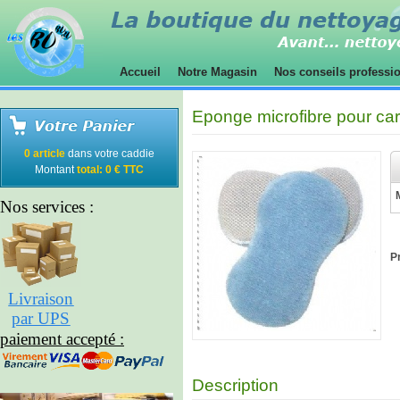
Accueil
Notre Magasin
Nos conseils professi
Eponge microfibre pour car
0 article
dans votre caddie
Montant
total: 0 € TTC
Nos services :
Pr
Livraison
par UPS
paiement accepté :
Description