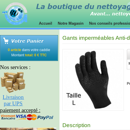
Accueil
Notre Magasin
Nos conseils professi
Gants imperméables Anti-dé
0 article
dans votre caddie
Montant
total: 0 € TTC
Nos services :
Pr
Livraison
par UPS
paiement accepté :
Description