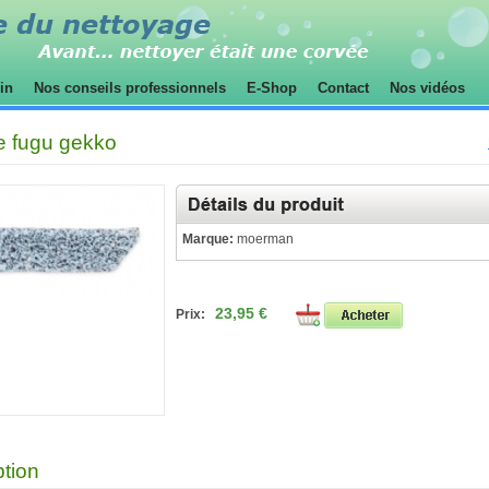
sin
Nos conseils professionnels
E-Shop
Contact
Nos vidéos
 fugu gekko
Marque:
moerman
23,95 €
Prix:
ption