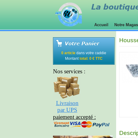
Accueil
Notre Maga
Housse
0 article
dans votre caddie
Montant
total: 0 € TTC
Nos services :
Livraison
par UPS
paiement accepté :
Descri