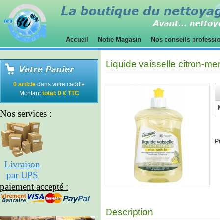
Accueil
Notre Magasin
Nos conseils professi
Liquide vaisselle citron-me
0 article
dans votre caddie
Montant
total: 0 € TTC
Nos services :
Pr
Livraison
par UPS
paiement accepté :
Description