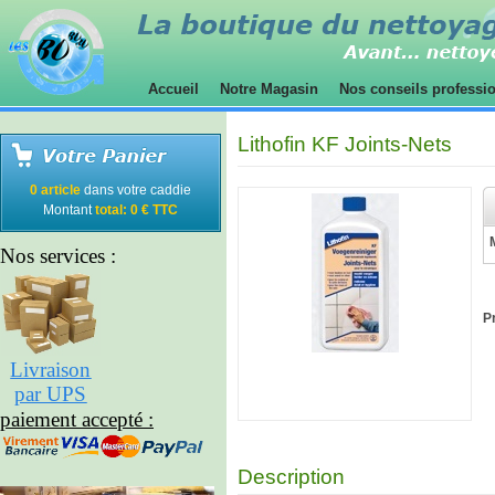
Accueil
Notre Magasin
Nos conseils professi
Lithofin KF Joints-Nets
0 article
dans votre caddie
Montant
total: 0 € TTC
Nos services :
Pr
Livraison
par UPS
paiement accepté :
Description