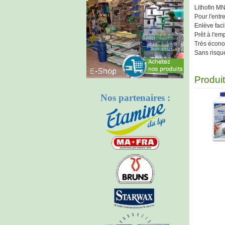
Lithofin M
Pour l'entr
Enlève faci
Prêt à l'emp
Très écon
Sans risque
Produi
Nos partenaires :