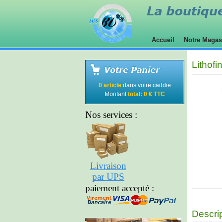
Accueil
Notre Maga
Lithof
0 article
dans votre caddie
Montant
total: 0 € TTC
Nos services :
Livraison
par UPS
paiement accepté :
Descri