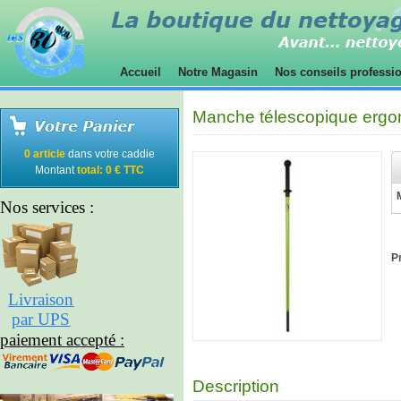
Accueil
Notre Magasin
Nos conseils professi
Manche télescopique erg
0 article
dans votre caddie
Montant
total: 0 € TTC
Nos services :
Pr
Livraison
par UPS
paiement accepté :
Description