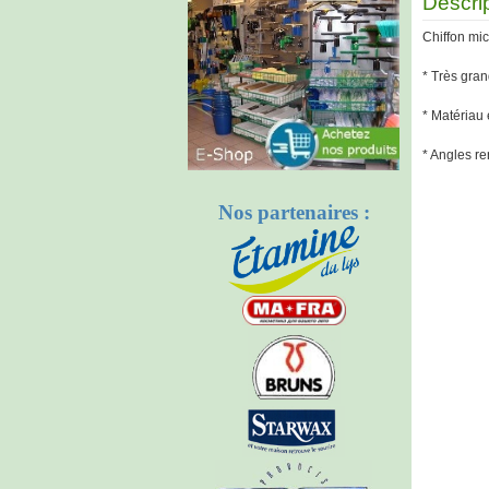
Descri
Chiffon mi
* Très gran
* Matériau 
* Angles re
Nos partenaires :