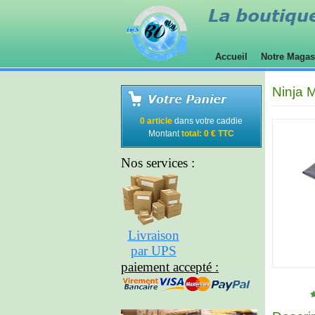
Accueil
Notre Maga
Ninja 
0 article
dans votre caddie
Montant
total: 0 € TTC
Nos services :
Livraison
par UPS
paiement accepté :