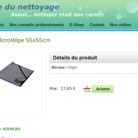
sin
Nos conseils professionnels
E-Shop
Contact
Nos vidéos
MicroWipe 55x55cm
Marque:
Unger
17,65 €
Prix: