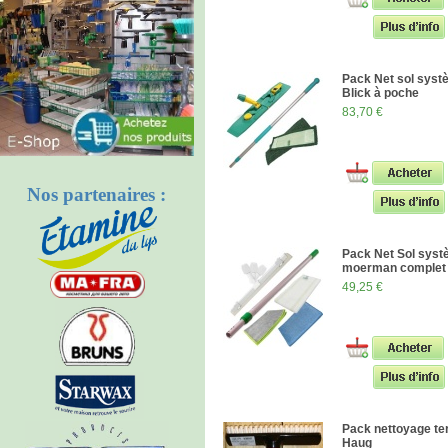
Pack Net sol sys
Blick à poche
83,70 €
Nos partenaires :
Pack Net Sol sys
moerman complet
49,25 €
Pack nettoyage te
Haug