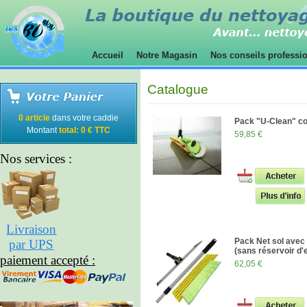
Accueil
Notre Magasin
Nos conseils professi
Catalogue
0 article
dans votre caddie
Pack "U-Clean" c
Montant
total: 0 € TTC
59,85 €
Nos services :
Livraison
Pack Net sol avec
par UPS
(sans réservoir d'
paiement accepté :
62,05 €