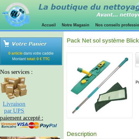
Accueil
Notre Magasin
Nos conseils professi
Pack Net sol système Blic
0 article
dans votre caddie
Montant
total: 0 € TTC
Nos services :
Pr
Livraison
par UPS
paiement accepté :
Description