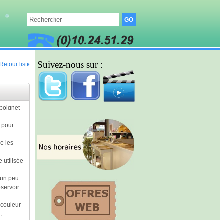
Suivez-nous sur :
Retour liste
 poignet
t pour
e les
 utilisée
e un peu
éservoir
 couleur
.