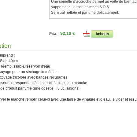
Une semelle d’accroche permet au voile de bien ad
support et d’utiliser les mops S.O.S.
Sensual nettoie et parfume délicatement.
92,10 €
Prix:
ption
mprend :
t Stad 40cm
 réemplissable/réservoir d'eau
suyage pour un séchage immédiat.
ttoyage tricolore avec bandes récurantes
doseur correspondant à la capacité exacte du manche
 de produit parfumé (une dosette = 8 utilisations)
ver le manche remplir celui-ci avec une tasse de vinaigre et d’eau, le vider et essu