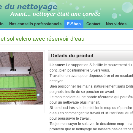
sin
Nos conseils professionnels
E-Shop
Contact
Nos vidéos
t sol velcro avec réservoir d'eau
L'astuce:
Le support en S facilite le mouvement du
donc, bien positionner le S vers vous.
Travailler en avant pour dépoussiérer et en reculan
nettoyer.
Bien positionner les mains, naturellement sans tordr
poignets, inutile de se pencher en avant.
Le mop tricolore a une bande récurante qui peut être
pour un nettoyage plus intensif.
Si le sol est très sale humidifier le mop ou répandr
d’eau en commençant le travail et utiliser l’eau du r
pour poursuivre le travail.
Toujours essuyer le sol avec le deuxième mop… sa
prouvera que le nettoyage ne laissera pas de traces