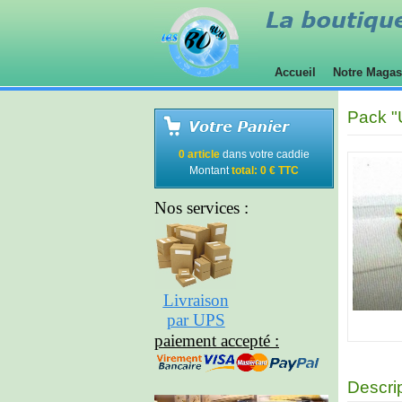
Accueil
Notre Maga
Pack "
0 article
dans votre caddie
Montant
total: 0 € TTC
Nos services :
Livraison
par UPS
paiement accepté :
Descri