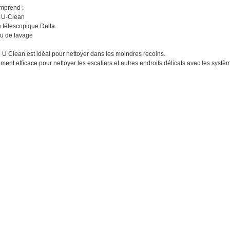
mprend :
 U-Clean
télescopique Delta
u de lavage
 U Clean est idéal pour nettoyer dans les moindres recoins.
ement efficace pour nettoyer les escaliers et autres endroits délicats avec les systè