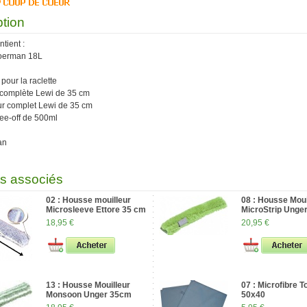
ption
tient :
Moerman 18L
 pour la raclette
e complète Lewi de 35 cm
eur complet Lewi de 35 cm
ee-off de 500ml
an
ts associés
02 : Housse mouilleur
08 : Housse Moui
Microsleeve Ettore 35 cm
MicroStrip Unge
18,95 €
20,95 €
13 : Housse Mouilleur
07 : Microfibre 
Monsoon Unger 35cm
50x40