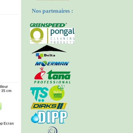
Nos partenaires :
lleur
r 35 cm
Top Ecran