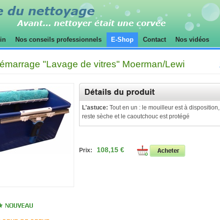
sin
Nos conseils professionnels
E-Shop
Contact
Nos vidéos
émarrage "Lavage de vitres" Moerman/Lewi
L'astuce:
Tout en un : le mouilleur est à disposition, 
reste sèche et le caoutchouc est protégé
108,15 €
Prix: