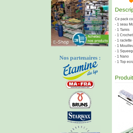
Descri
Ce pack con
- 1 seau 
- 1 Tamis
- 1 Crochet
- 1 raclett
- 1 Mouill
- 1 Squeeg
- 1 Nano
Nos partenaires :
- 1 Top ecr
Produi