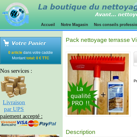
Accueil
Notre Magasin
Nos conseils professi
Pack nettoyage terrasse V
0 article
dans votre caddie
Montant
total: 0 € TTC
Nos services :
Pr
Livraison
par UPS
paiement accepté :
Description