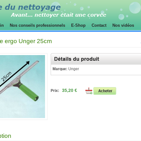
sin
Nos conseils professionnels
E-Shop
Contact
Nos vidéos
te ergo Unger 25cm
Marque:
Unger
35,20 €
Prix:
ption