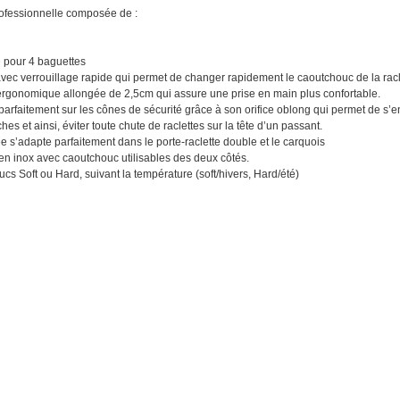
rofessionnelle composée de :
e pour 4 baguettes
avec verrouillage rapide qui permet de changer rapidement le caoutchouc de la racl
ergonomique allongée de 2,5cm qui assure une prise en main plus confortable.
parfaitement sur les cônes de sécurité grâce à son orifice oblong qui permet de s’e
ches et ainsi, éviter toute chute de raclettes sur la tête d’un passant.
e s’adapte parfaitement dans le porte-raclette double et le carquois
en inox avec caoutchouc utilisables des deux côtés.
cs Soft ou Hard, suivant la température (soft/hivers, Hard/été)