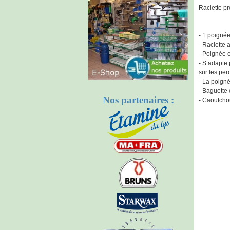
Raclette p
- 1 poigné
- Raclette 
- Poignée 
- S’adapte 
sur les per
- La poigné
- Baguette 
Nos partenaires :
- Caoutchou