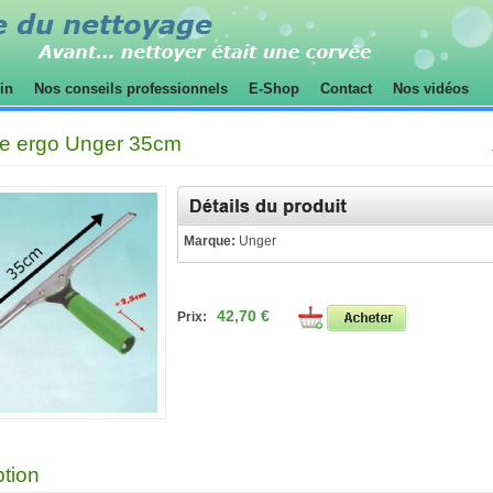
sin
Nos conseils professionnels
E-Shop
Contact
Nos vidéos
te ergo Unger 35cm
Marque:
Unger
42,70 €
Prix:
ption