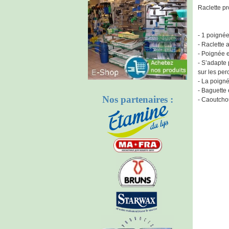
Raclette p
- 1 poignée
- Raclette 
- Poignée 
- S’adapte 
sur les per
- La poigné
- Baguette 
Nos partenaires :
- Caoutchou