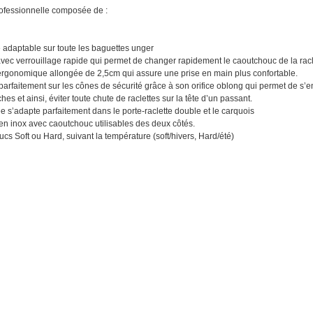
rofessionnelle composée de :
 adaptable sur toute les baguettes unger
avec verrouillage rapide qui permet de changer rapidement le caoutchouc de la racl
ergonomique allongée de 2,5cm qui assure une prise en main plus confortable.
parfaitement sur les cônes de sécurité grâce à son orifice oblong qui permet de s’e
ches et ainsi, éviter toute chute de raclettes sur la tête d’un passant.
e s’adapte parfaitement dans le porte-raclette double et le carquois
en inox avec caoutchouc utilisables des deux côtés.
cs Soft ou Hard, suivant la température (soft/hivers, Hard/été)