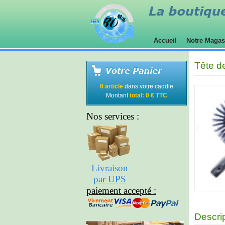
Accueil
Notre Maga
Tête d
0 article
dans votre caddie
Montant
total: 0 € TTC
Nos services :
Livraison
par UPS
paiement accepté :
Descri