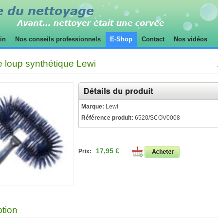
sin
Nos conseils professionnels
E-Shop
Contact
Nos vidéos
e loup synthétique Lewi
Marque:
Lewi
Référence produit:
6520/SCOV0008
17,95 €
Prix:
ption