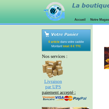
Accueil
Notre Maga
0 article
dans votre caddie
Montant
total: 0 € TTC
Nos services :
Livraison
par UPS
paiement accepté :