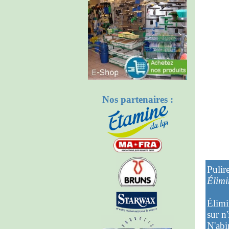
Nos partenaires :
Pulir
Élimi
Élimin
sur n
N'abim