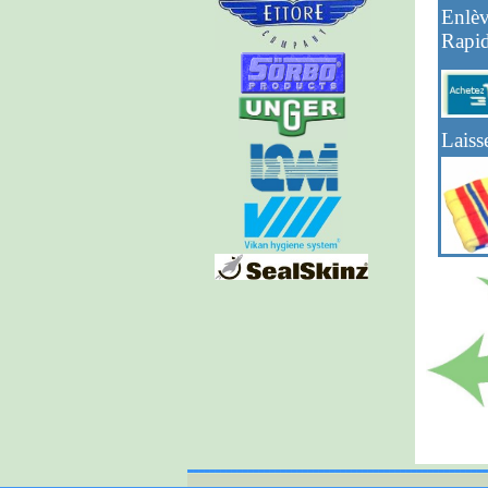
Enlèv
Rapid
Laiss