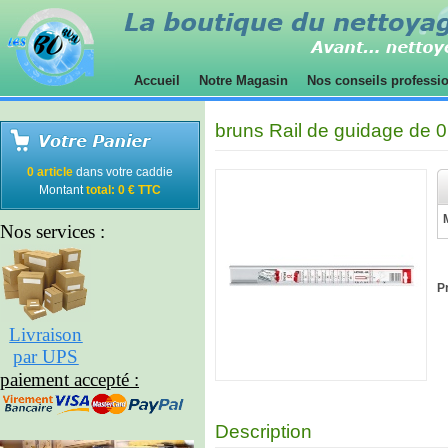
Accueil
Notre Magasin
Nos conseils professi
bruns Rail de guidage de 
0 article
dans votre caddie
Montant
total: 0 € TTC
Nos services :
Pr
Livraison
par UPS
paiement accepté :
Description