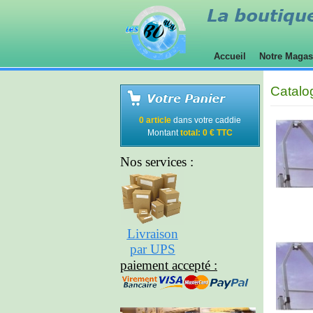
Accueil
Notre Maga
Catalo
0 article
dans votre caddie
Montant
total: 0 € TTC
Nos services :
Livraison
par UPS
paiement accepté :