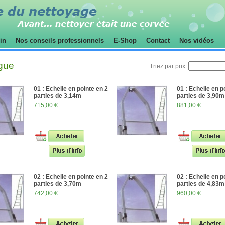
sin
Nos conseils professionnels
E-Shop
Contact
Nos vidéos
gue
Triez par prix:
01 : Echelle en pointe en 2
01 : Echelle en p
parties de 3,14m
parties de 3,90m
715,00 €
881,00 €
02 : Echelle en pointe en 2
02 : Echelle en p
parties de 3,70m
parties de 4,83m
742,00 €
960,00 €