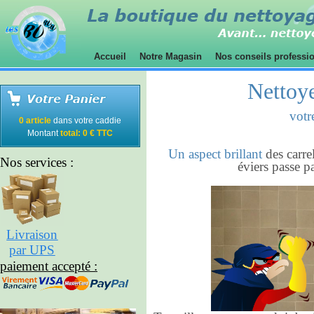
Accueil
Notre Magasin
Nos conseils professi
Nettoye
votr
0 article
dans votre caddie
Montant
total: 0 € TTC
Un aspect brillant
des carre
Nos services :
éviers passe p
Livraison
par UPS
paiement accepté :