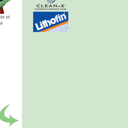
te et
té