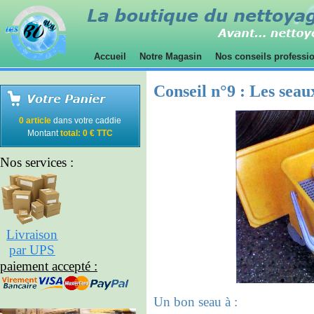
Accueil
Notre Magasin
Nos conseils professi
Conseil n°9 :
Les seau
0 article
dans votre caddie
Montant
total: 0 € TTC
Nos services :
Livraison
par UPS
paiement accepté :
Un bon seau à :